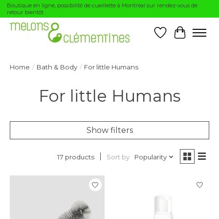
Boutique en ligne, possibilité de cueillette à Montréal sur rendez-vous de
retour bientôt
Wishlist
Cart
Home
/
Bath & Body
/
For little Humans
For little Humans
Show filters
Sort by
Popularity
17 products