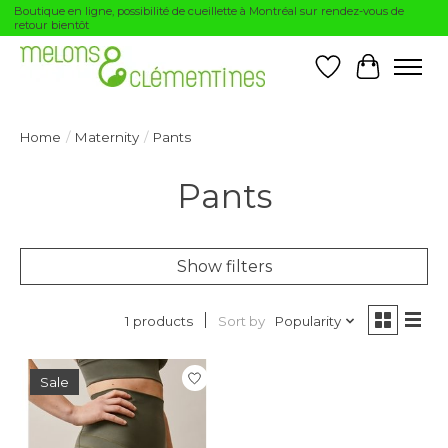
Boutique en ligne, possibilité de cueillette à Montréal sur rendez-vous de
retour bientôt
Wishlist
Cart
Home
/
Maternity
/
Pants
Pants
Show filters
Sort by
Popularity
1 products
Sale