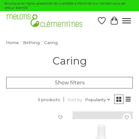
Boutique en ligne, possibilité de cueillette à Montréal sur rendez-vous de
retour bientôt
Wishlist
Cart
Home
/
Birthing
/
Caring
Caring
Show filters
Sort by
Popularity
5 products