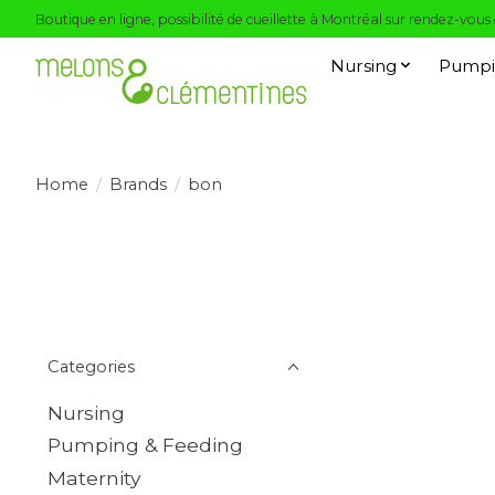
Boutique en ligne, possibilité de cueillette à Montréal sur rendez-vous
Nursing
Pumpi
Home
/
Brands
/
bon
Categories
Nursing
Pumping & Feeding
Maternity