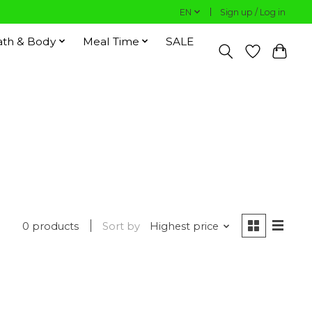
EN
Sign up / Log in
ath & Body
Meal Time
SALE
0 products
Sort by
Highest price