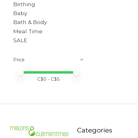
Birthing
Baby
Bath & Body
Meal Time
SALE
Price
Price minimum value
Price maximum value
C$
0
- C$
5
Categories