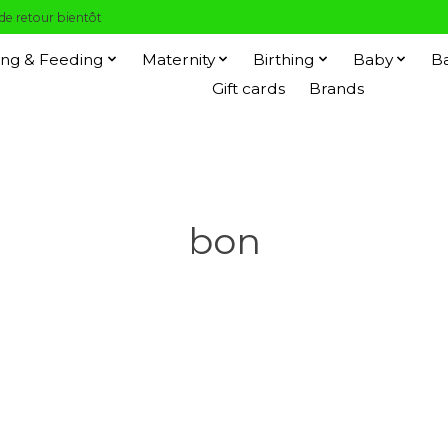
 de retour bientôt
ng & Feeding
Maternity
Birthing
Baby
B
Gift cards
Brands
bon