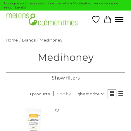
Boutique en ligne, possibilité de cueillette à Montréal sur rendez-vous de
retour bientôt
Wishlist
Cart
Home
/
Brands
/
Medihoney
Medihoney
Show filters
Sort by
Highest price
1 products