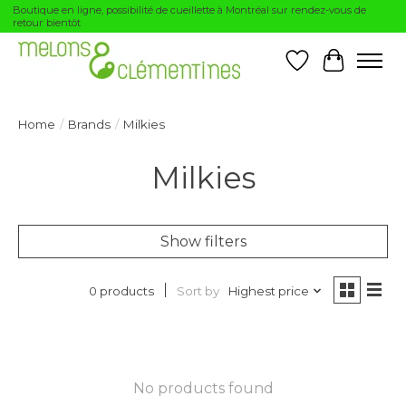
Boutique en ligne, possibilité de cueillette à Montréal sur rendez-vous de
retour bientôt
Wishlist
Cart
Home
/
Brands
/
Milkies
Milkies
Show filters
Sort by
Highest price
0 products
No products found