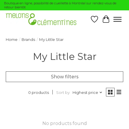
Boutique en ligne, possibilité de cueillette à Montréal sur rendez-vous de
retour bientôt
Wishlist
Cart
Home
/
Brands
/
My Little Star
My Little Star
Show filters
Sort by
Highest price
0 products
No products found