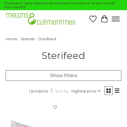
Boutique en ligne, possibilité de cueillette à Montréal sur rendez-vous de
retour bientôt
Wishlist
Cart
Home
/
Brands
/
Sterifeed
Sterifeed
Show filters
Sort by
Highest price
1 products