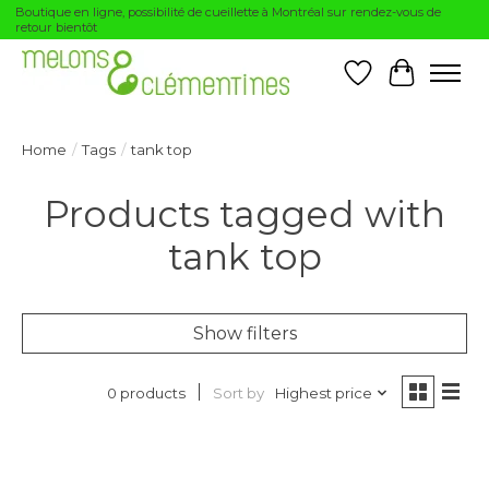
Boutique en ligne, possibilité de cueillette à Montréal sur rendez-vous de
retour bientôt
Wishlist
Cart
Home
/
Tags
/
tank top
Products tagged with
tank top
Show filters
Sort by
Highest price
0 products