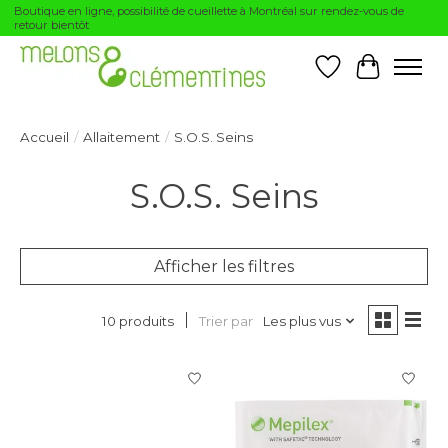
Boutique en ligne, possibilité de cueillette à Montréal sur rendez-vous de
retour bientôt
Liste de souhai
Panier
Accueil
/
Allaitement
/
S.O.S. Seins
S.O.S. Seins
Afficher les filtres
Trier par
Les plus vus
10 produits