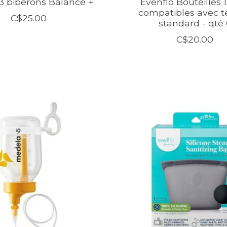
 3 biberons Balance +
Evenflo Bouteilles 
compatibles avec t
C$25.00
standard - qté 
C$20.00