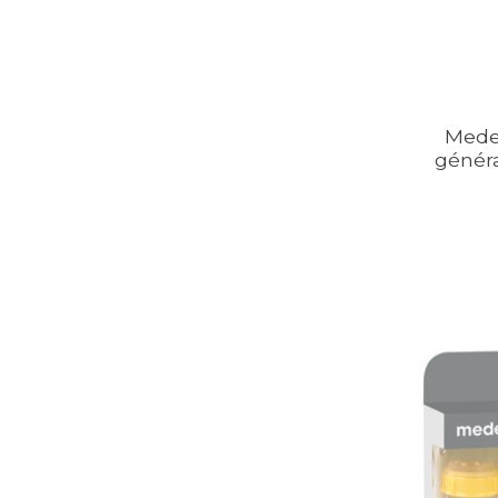
Mede
généra