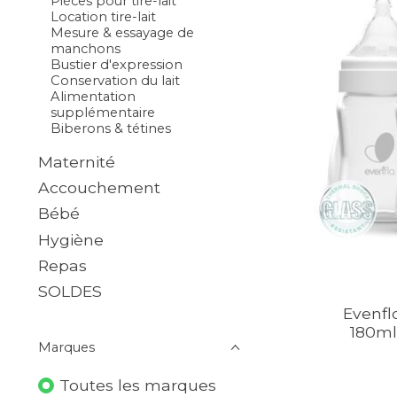
Pièces pour tire-lait
Location tire-lait
Mesure & essayage de
manchons
Bustier d'expression
Conservation du lait
Alimentation
supplémentaire
Biberons & tétines
Maternité
Accouchement
Bébé
Hygiène
Repas
SOLDES
Evenfl
180ml
Marques
Toutes les marques