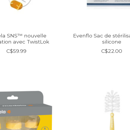
la SNS™ nouvelle
Evenflo Sac de stérili
tion avec TwistLok
silicone
C$59.99
C$22.00