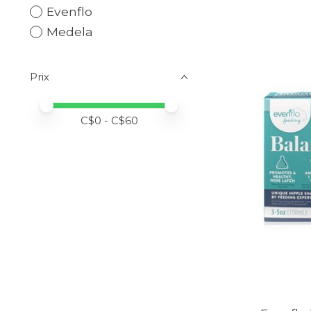
Evenflo
Medela
Prix
Prix minimum
Price maximum value
C$
0
- C$
60