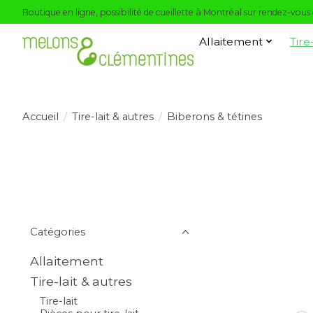
Boutique en ligne, possibilité de cueillette à Montréal sur rendez-vous
Allaitement
Tire
Accueil
/
Tire-lait & autres
/
Biberons & tétines
Catégories
Allaitement
Tire-lait & autres
Tire-lait