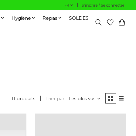
FR
S’inscrire / Se connecter
Hygiène
Repas
SOLDES
11 produits
Trier par
Les plus vus