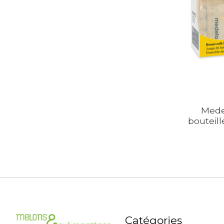
Mede
bouteill
Catégories