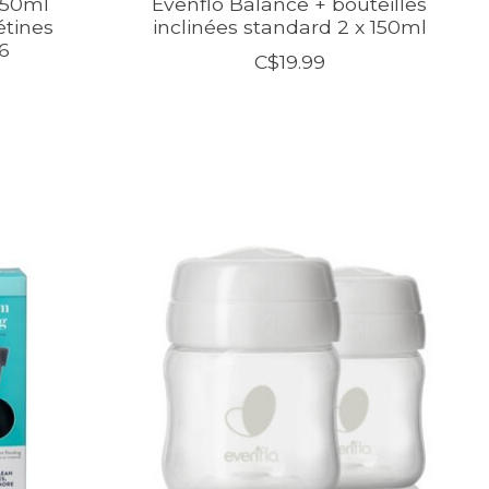
150ml
Evenflo Balance + bouteilles
étines
inclinées standard 2 x 150ml
6
C$19.99