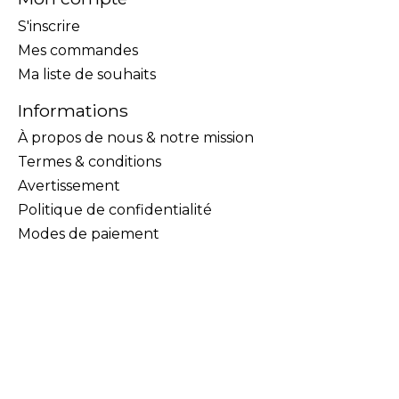
S'inscrire
Mes commandes
Ma liste de souhaits
Informations
À propos de nous & notre mission
Termes & conditions
Avertissement
Politique de confidentialité
Modes de paiement
Livraison, retour & remboursement
Ressources et liens pour aide
Plan du site
Location tire-lait
Consultation avec une IBCLC
Prise de mesure pour manchons et essayage