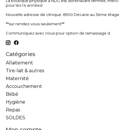
La boutique physique à NDG est dorénavant fermée, merci
pour les 14 années!
Nouvelle adresse de clinique: 6900 Décarie au 3ème étage
**sur rendez-vous seulement**
Communiquez avec nous pour option de ramassage d
Catégories
Allaitement
Tire-lait & autres
Maternité
Accouchement
Bébé
Hygiène
Repas
SOLDES
Mon compte