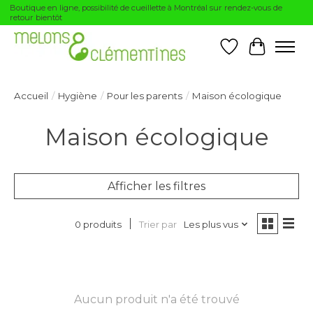
Boutique en ligne, possibilité de cueillette à Montréal sur rendez-vous de
retour bientôt
Liste de souhai
Panier
Accueil
/
Hygiène
/
Pour les parents
/
Maison écologique
Maison écologique
Afficher les filtres
Trier par
Les plus vus
0 produits
Aucun produit n'a été trouvé