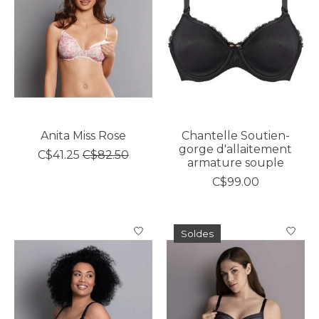
Anita Miss Rose
Chantelle Soutien-
gorge d'allaitement
C$41.25
C$82.50
armature souple
C$99.00
Soldes