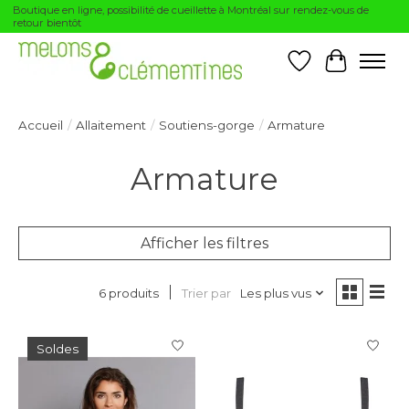
Boutique en ligne, possibilité de cueillette à Montréal sur rendez-vous de
retour bientôt
Liste de souhai
Panier
Accueil
/
Allaitement
/
Soutiens-gorge
/
Armature
Armature
Afficher les filtres
Trier par
Les plus vus
6 produits
Soldes