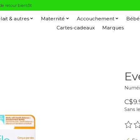
 de retour bientôt
-lait & autres
Maternité
Accouchement
Bébé
Cartes-cadeaux
Marques
Ev
Numéro 
C$9.
Sans le
Ce pr