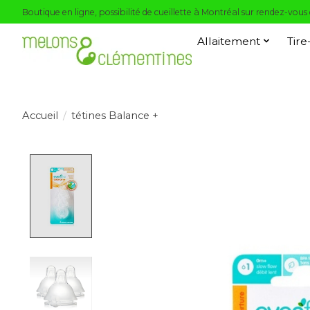
Boutique en ligne, possibilité de cueillette à Montréal sur rendez-vous
Allaitement
Tire
Accueil
/
tétines Balance +
Product image slideshow Items