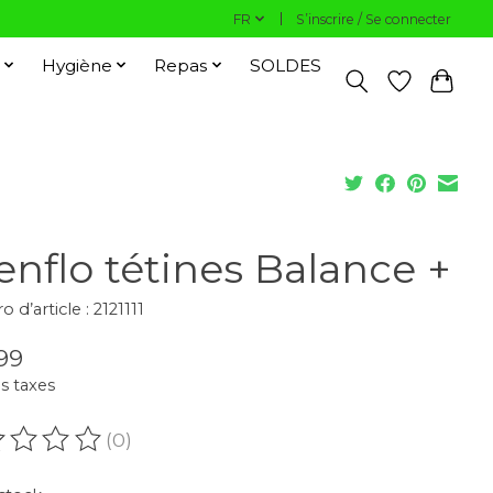
FR
S’inscrire / Se connecter
Hygiène
Repas
SOLDES
enflo tétines Balance +
d’article : 2121111
99
s taxes
(0)
oduit est évalué à
0
sur 5