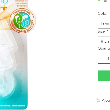
En 
Color:
Size:
*
Quantit
Ajou