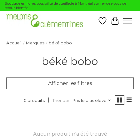
Boutique en ligne, possibilité de cueillette à Montréal sur rendez-vous de
retour bientôt
Liste de souhai
Panier
Accueil
/
Marques
/
béké bobo
béké bobo
Afficher les filtres
Trier par
Prix le plus élevé
0 produits
Aucun produit n'a été trouvé