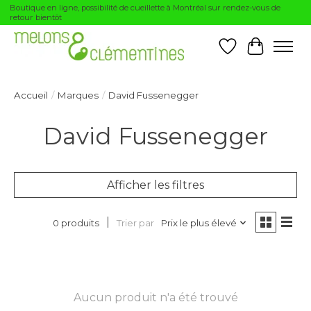
Boutique en ligne, possibilité de cueillette à Montréal sur rendez-vous de
retour bientôt
Liste de souhai
Panier
Accueil
/
Marques
/
David Fussenegger
David Fussenegger
Afficher les filtres
Trier par
Prix le plus élevé
0 produits
Aucun produit n'a été trouvé