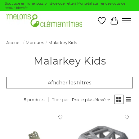
Boutique en ligne, possibilité de cueillette à Montréal sur rendez-vous de
retour bientôt
Liste de souhai
Panier
Accueil
/
Marques
/
Malarkey Kids
Malarkey Kids
Afficher les filtres
Trier par
Prix le plus élevé
5 produits