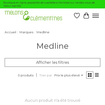
Boutique en ligne, possibilité de cueillette à Montréal sur rendez-vous de
retour bientôt
Liste de souhai
Panier
Accueil
/
Marques
/
Medline
Medline
Afficher les filtres
Trier par
Prix le plus élevé
0 produits
Aucun produit n'a été trouvé