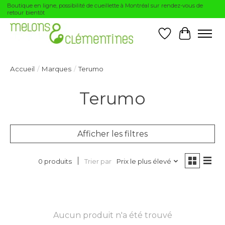
Boutique en ligne, possibilité de cueillette à Montréal sur rendez-vous de
retour bientôt
Liste de souhai
Panier
Accueil
/
Marques
/
Terumo
Terumo
Afficher les filtres
Trier par
Prix le plus élevé
0 produits
Aucun produit n'a été trouvé