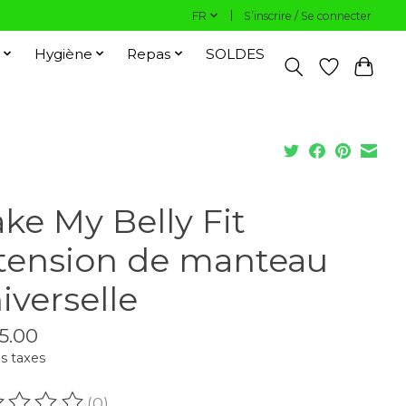
FR
S’inscrire / Se connecter
Hygiène
Repas
SOLDES
ke My Belly Fit
tension de manteau
iverselle
5.00
s taxes
(0)