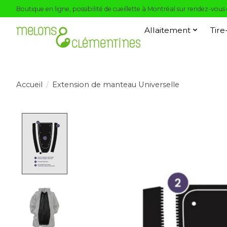
Boutique en ligne, possibilité de cueillette à Montréal sur rendez-vous
Allaitement
Tire
Accueil
/
Extension de manteau Universelle
Product image slideshow Items