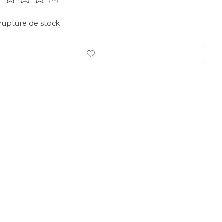
oduit est évalué à
0
sur 5
rupture de stock