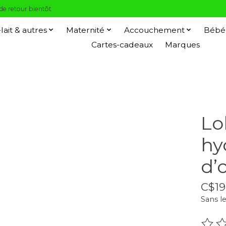
 de retour bientôt
-lait & autres
Maternité
Accouchement
Bébé
Cartes-cadeaux
Marques
Lo
hy
d’o
C$19
Sans le