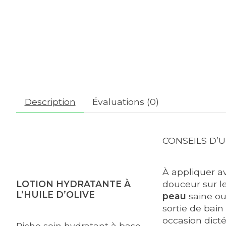
Description
Évaluations (0)
CONSEILS D’U
À appliquer a
LOTION HYDRATANTE À
douceur sur l
L’HUILE D’OLIVE
peau
saine ou
sortie de bain
occasion dicté
Riche soin hydratant à base