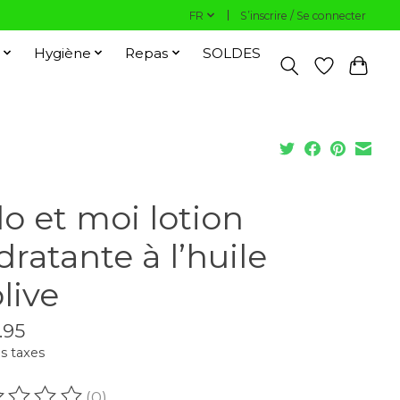
FR
S’inscrire / Se connecter
Hygiène
Repas
SOLDES
lo et moi lotion
dratante à l’huile
live
.95
s taxes
(0)