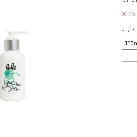
Ce pr
En 
Size:
*