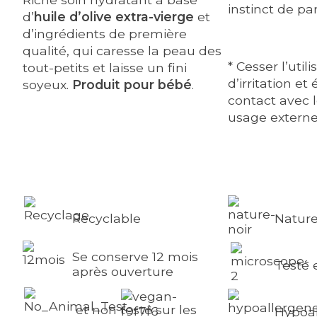
instinct de pa
d’
huile d’olive extra-vierge
et
d’ingrédients de première
qualité, qui caresse la peau des
* Cesser l’util
tout-petits et laisse un fini
d’irritation et 
soyeux.
Produit pour bébé
.
contact avec l
usage extern
Recyclable
Nature
Se conserve 12 mois
Testé 
après ouverture
et non testé sur les
Hypoa