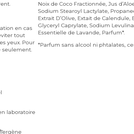
rent.
Noix de Coco Fractionnée, Jus d’Aloe
Sodium Stearoyl Lactylate, Propanedi
Extrait D’Olive, Extait de Calendul
Glyceryl Caprylate, Sodium Levulin
isation en cas
Essentielle de Lavande, Parfum*.
éviter tout
es yeux. Pour
*Parfum sans alcool ni phtalates, cer
e seulement.
l
en laboratoire
llergène