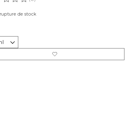
oduit est évalué à
0
sur 5
rupture de stock