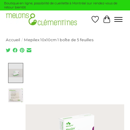
Boutique en ligne, possibilité de cueillette à Montréal sur rendez-vous de
retour bientôt
Liste de souhai
Panier
Accueil
/
Mepilex 10x10cm 1 boîte de 5 feuilles
Product image slideshow Items