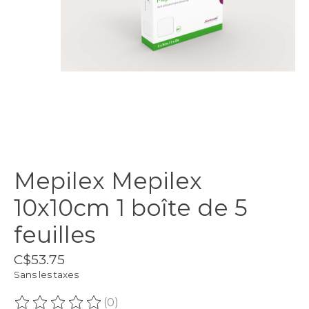
Mepilex Mepilex
10x10cm 1 boîte de 5
feuilles
C$53.75
Sans les taxes
(0)
Ce produit est évalué à
0
sur 5