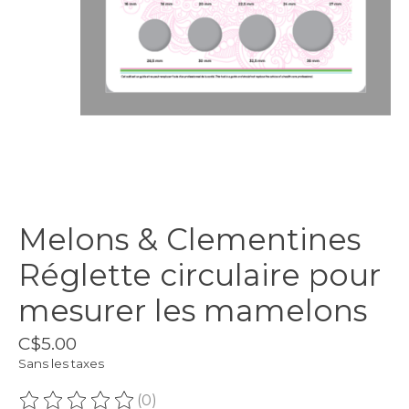
Melons & Clementines
Réglette circulaire pour
mesurer les mamelons
C$5.00
Sans les taxes
(0)
Ce produit est évalué à
0
sur 5