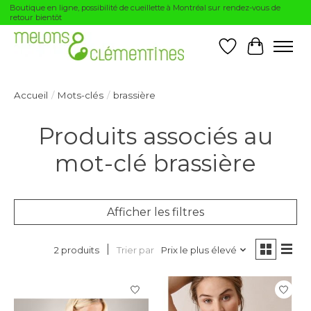
Boutique en ligne, possibilité de cueillette à Montréal sur rendez-vous de
retour bientôt
Liste de souhai
Panier
Accueil
/
Mots-clés
/
brassière
Produits associés au
mot-clé brassière
Afficher les filtres
Trier par
Prix le plus élevé
2 produits